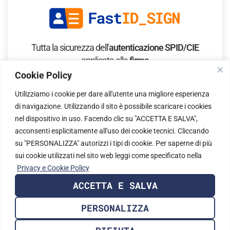
Tutta la sicurezza dell'
autenticazione SPID/CIE
applicata alla
firma
elettronica
Cookie Policy
Utilizziamo i cookie per dare all'utente una migliore esperienza
SCOPRI IL SERVIZIO
di navigazione. Utilizzando il sito è possibile scaricare i cookies
nel dispositivo in uso. Facendo clic su "ACCETTA E SALVA",
acconsenti esplicitamente all'uso dei cookie tecnici. Cliccando
su "PERSONALIZZA" autorizzi i tipi di cookie. Per saperne di più
sui cookie utilizzati nel sito web leggi come specificato nella
Privacy e Cookie Policy
ACCETTA E SALVA
PERSONALIZZA
La
soluzione
che
verifica
e certifica
l'
identità digitale
tramite